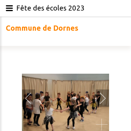
Fête des écoles 2023
C
o
m
m
u
n
e
d
e
D
o
r
n
e
s