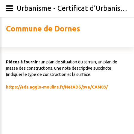
Urbanisme - Certificat d’Urbanisme
C
o
m
m
u
n
e
d
e
D
o
r
n
e
s
Pièces à fournir
:
un plan de situation du terrain, un plan de
masse des constructions, une note descriptive succincte
(indiquer le type de construction et la surface.
https://ads.agglo-moulins.fr/NetADS/sve/CAM03/