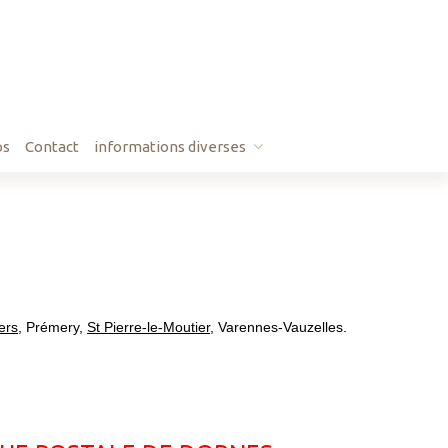
os
Contact
informations diverses
démarches
ers
, Prémery,
St Pierre-le-Moutier
, Varennes-Vauzelles.