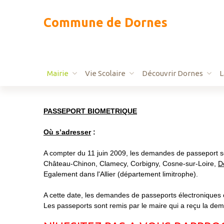
C
o
m
m
u
n
e
d
e
D
o
r
n
e
s
Mairie
Vie Scolaire
Découvrir Dornes
Réunions de conseil
École
Camping - Pêche - R
PASSEPORT BIOMETRIQUE
Démarches
Accueil périscolaire
Bibliothèque
Où s’adresser
:
Moulins Communauté
Cantine
CCAS
A compter du 11 juin 2009, les demandes de passeport s
À savoir
Collège
Scolarité
Château-Chinon, Clamecy, Corbigny, Cosne-sur-Loire,
D
Egalement dans l'Allier (département limitrophe).
Délibérations
Transport scolaire
Transport à la deman
Kermesse 2023
Le canton
A cette date, les demandes de passeports électroniques
Les passeports sont remis par le maire qui a reçu la de
Aux alentours