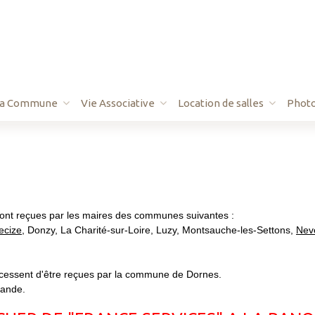
La Commune
Vie Associative
Location de salles
Phot
andonnée
RELAIS PETITE ENFANCE
Basket
Salle des fêtes
Football
Salle des associations
Judo
Calendrier des festivités
ont reçues par les maires des communes suivantes :
Sport pour Tous
ecize
, Donzy, La Charité-sur-Loire, Luzy, Montsauche-les-Settons,
Nev
de
Taïchi
Tennis
 cessent d'être reçues par la commune de Dornes.
mande.
La Magie des Couleurs